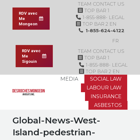
TEAM
CONTACT US
TOP BAR 1
RDV avec
1-855-888- LEGAL
Me
TOP BAR 2 EN
Mongeon
1-855-624-4122
FR
TEAM
CONTACT US
RDV avec
Me
TOP BAR 1
Sigouin
1-855-888- LEGAL
TOP BAR 2 EN
MEDIA
SOCIAL LAW
LABOUR LAW
INSURANCE
ASBESTOS
Global-News-West-
Island-pedestrian-