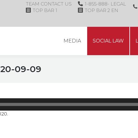
TEAM
CONTACT US
1-855-888- LEGAL
MEDIA
SOCIAL LAW
TOP BAR 1
TOP BAR 2 EN
MEDIA
SOCIAL LAW
020-09-09
Audio
Player
020.