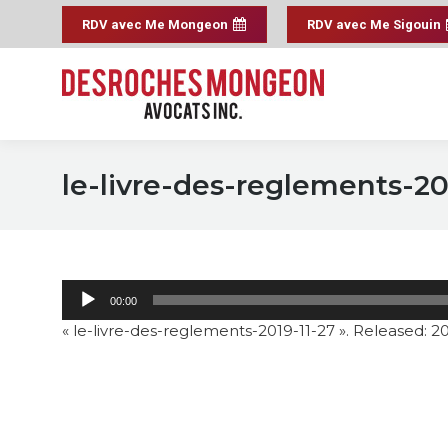
RDV avec Me Mongeon
RDV avec Me Sigouin
le-livre-des-reglements-20
00:00
« le-livre-des-reglements-2019-11-27 ». Released: 20