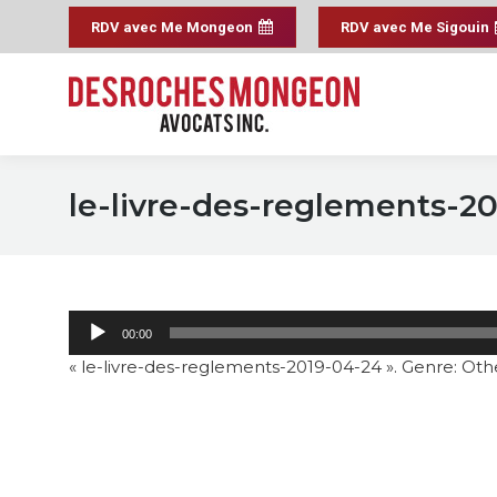
RDV avec Me Mongeon
RDV avec Me Sigouin
le-livre-des-reglements-2
00:00
« le-livre-des-reglements-2019-04-24 ». Genre: Oth