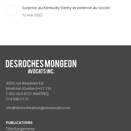
Surprise au Kentucky Derby et violence au soccer
12 mai 2022
4350, rue Beaubien Est
Montréal (Québec) H1T 1S9
1-855-624-8737 (MAÎTRES)
514 596-1110
info@desrochesmongeonavocats.com
PUBLICATIONS
Téléchargements