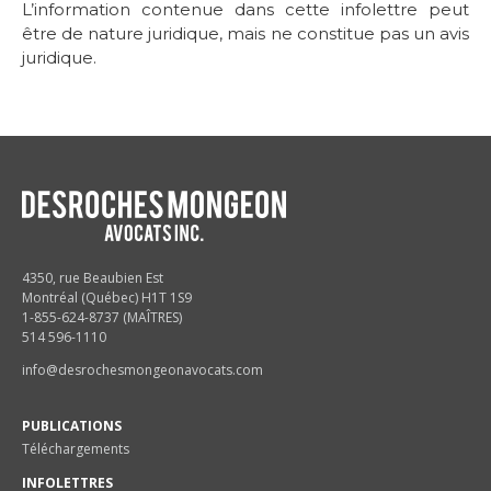
L’information contenue dans cette infolettre peut
être de nature juridique, mais ne constitue pas un avis
juridique.
4350, rue Beaubien Est
Montréal (Québec) H1T 1S9
1-855-624-8737 (MAÎTRES)
514 596-1110
info@desrochesmongeonavocats.com
PUBLICATIONS
Téléchargements
INFOLETTRES