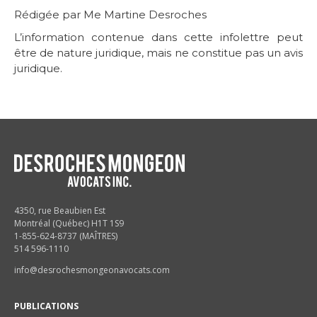
Rédigée par Me Martine Desroches
L’information contenue dans cette infolettre peut
être de nature juridique, mais ne constitue pas un avis
juridique.
4350, rue Beaubien Est
Montréal (Québec) H1T 1S9
1-855-624-8737 (MAÎTRES)
514 596-1110
info@desrochesmongeonavocats.com
PUBLICATIONS