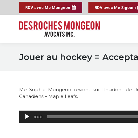
RDV avec Me Mongeon
RDV avec Me Sigouin
Jouer au hockey = Acceptat
Me Sophie Mongeon revient sur l’incident de J
Canadiens – Maple Leafs.
Lecteur
00:00
audio