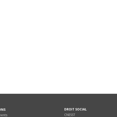
DROIT SOCIAL
ONS
CNESST
ments