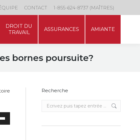
DROIT DU
ÉQUIPE
CONTACT
1-855-624-8737 (MAÎTRES)
ASSURANCES
AMIANTE
TRAVAIL
DROIT DU
ASSURANCES
AMIANTE
TRAVAIL
les bornes poursuite?
Recherche
oire
Recherche
:
sez
es
bas