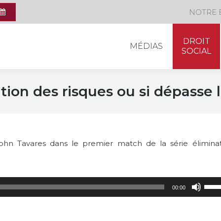
DROIT
NOTRE 
MÉDIAS
SOCIAL
DROIT
MÉDIAS
SOCIAL
ion des risques ou si dépasse 
ohn Tavares dans le premier match de la série éliminat
Utili
00:00
les
flèch
haut/