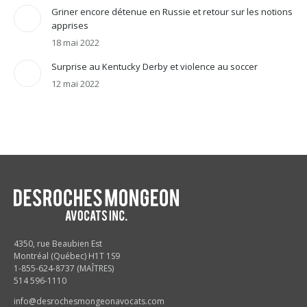
Griner encore détenue en Russie et retour sur les notions
apprises
18 mai 2022
Surprise au Kentucky Derby et violence au soccer
12 mai 2022
4350, rue Beaubien Est
Montréal (Québec) H1T 1S9
1-855-624-8737 (MAÎTRES)
514 596-1110
info@desrochesmongeonavocats.com