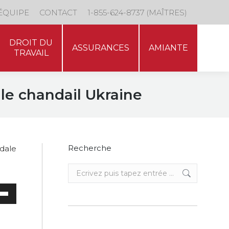
DROIT DU
ÉQUIPE
CONTACT
1-855-624-8737 (MAÎTRES)
ASSURANCES
AMIANTE
TRAVAIL
DROIT DU
ASSURANCES
AMIANTE
TRAVAIL
le chandail Ukraine
Recherche
dale
Recherche
:
sez
es
bas