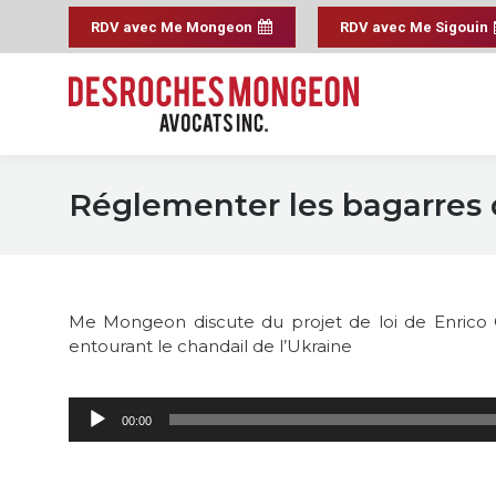
RDV avec Me Mongeon
RDV avec Me Sigouin
Réglementer les bagarres 
Me Mongeon discute du projet de loi de Enrico Ci
entourant le chandail de l’Ukraine
Lecteur
00:00
audio