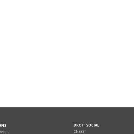
DROIT SOCIAL
ONS
CNESST
ments