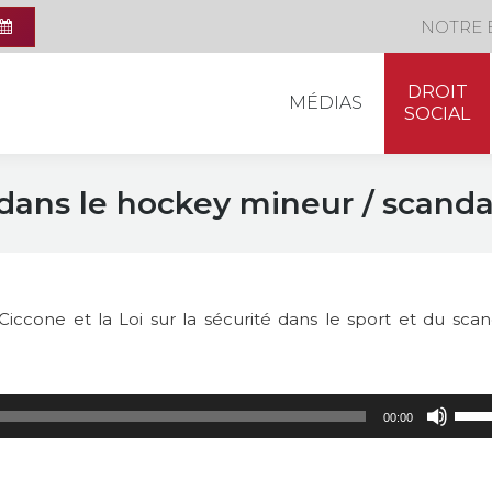
DROIT
NOTRE 
MÉDIAS
SOCIAL
DROIT
MÉDIAS
SOCIAL
dans le hockey mineur / scanda
ccone et la Loi sur la sécurité dans le sport et du scan
Utili
00:00
les
flèch
haut/