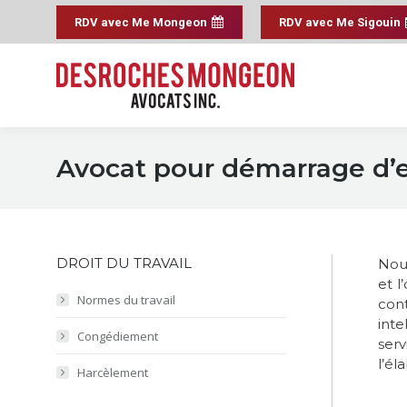
RDV avec Me Mongeon
RDV avec Me Sigouin
Avocat pour démarrage d’e
DROIT DU TRAVAIL
Nous
et l
Normes du travail
con
int
Congédiement
ser
l’él
Harcèlement