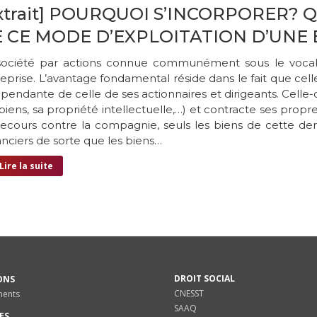
xtrait] POURQUOI S’INCORPORER?
 CE MODE D’EXPLOITATION D’UNE
société par actions connue communément sous le vocab
eprise. L’avantage fondamental réside dans le fait que cell
pendante de celle de ses actionnaires et dirigeants. Celle
biens, sa propriété intellectuelle,…) et contracte ses propr
recours contre la compagnie, seuls les biens de cette der
nciers de sorte que les biens…
Lire la suite
DROIT SOCIAL
ONS
CNESST
ments
SAAQ
ES