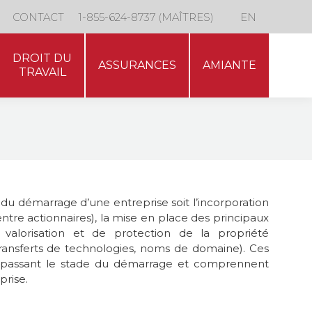
DROIT DU
CONTACT
1-855-624-8737 (MAÎTRES)
EN
ASSURANCES
AMIANTE
TRAVAIL
DROIT DU
ASSURANCES
AMIANTE
TRAVAIL
du démarrage d’une entreprise soit l’incorporation
entre actionnaires), la mise en place des principaux
e valorisation et de protection de la propriété
transferts de technologies, noms de domaine). Ces
dépassant le stade du démarrage et comprennent
prise.