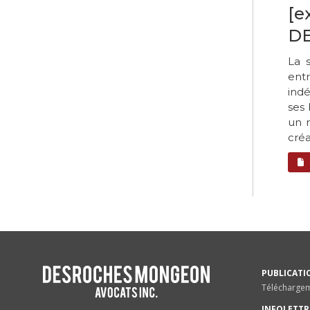
[e
DE
La 
entr
indé
ses 
un 
créa
PUBLICATI
Télécharge
INFOLETTR